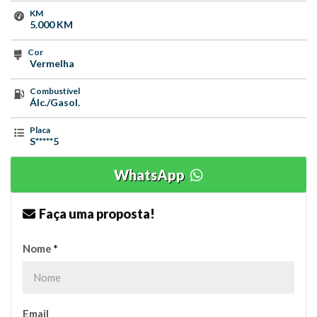
KM
5.000 KM
Cor
Vermelha
Combustível
Álc./Gasol.
Placa
S*****5
WhatsApp
Faça uma proposta!
Nome
*
Email