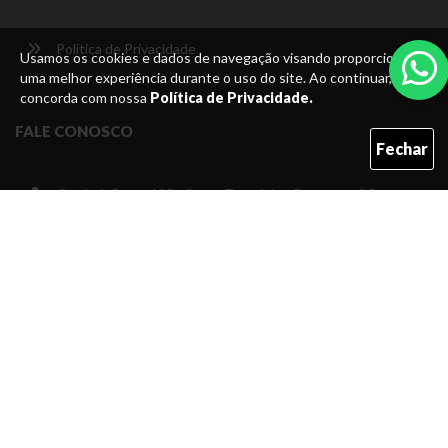
Política de Privacidade
Usamos os cookies e dados de navegação visando proporcionar
uma melhor experiência durante o uso do site. Ao continuar, você
concorda com nossa
Política de Privacidade.
FALE CONOSCO
Fechar
Rua Luiz Boos, 125 - Santa Terezinha -Brusque - SC
(47)3350-1181
(47) 9696-0098
gilbertomotos2009@hotmail.com