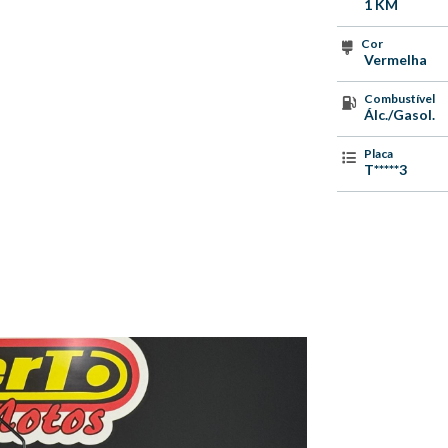
1 KM
Cor
Vermelha
Combustível
Álc./Gasol.
Placa
T*****3