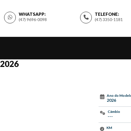
WHATSAPP:
TELEFONE:
(47) 9696-0098
(47) 3350-1181
 2026
Ano do Model
2026
Câmbio
---
KM