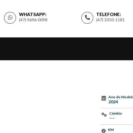
WHATSAPP:
TELEFONE:
(47) 9696-0098
(47) 3350-1181
Ano do Model
2024
Câmbio
---
KM