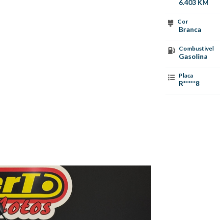
6.403 KM
Cor
Branca
Combustível
Gasolina
Placa
R*****8